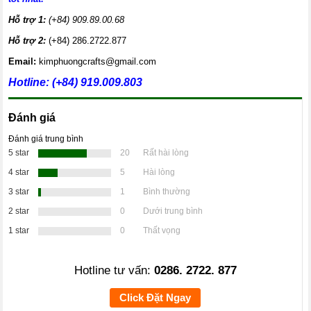
Hỗ trợ 1:
(+84) 909.89.00.68
Hỗ trợ 2:
(+84) 286.2722.877
Email:
kimphuongcrafts@gmail.com
Hotline:
(+84) 919.009.803
Đánh giá
Đánh giá trung bình
5 star
20
Rất hài lòng
4 star
5
Hài lòng
3 star
1
Bình thường
2 star
0
Dưới trung bình
1 star
0
Thất vọng
Hotline tư vấn:
0286. 2722. 877
Click Đặt Ngay