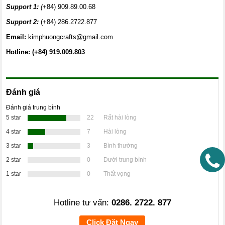
Support 1:
(
+84) 909.89.00.68
Support 2:
(+84) 286.2722.877
Email:
kimphuongcrafts@gmail.com
Hotline: (+84) 919.009.803
Đánh giá
Đánh giá trung bình
5 star
22
Rất hài lòng
4 star
7
Hài lòng
3 star
3
Bình thường
2 star
0
Dưới trung bình
1 star
0
Thất vọng
Hotline tư vấn:
0286. 2722. 877
Click Đặt Ngay