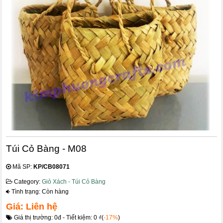
Túi Cỏ Bàng - M08
Mã SP:
KP/CB08071
Category:
Giỏ Xách - Túi Cỏ Bàng
Tình trạng: Còn hàng
Giá: Liên hệ
Giá thị trường: 0đ - Tiết kiệm: 0 ₫(
-17%
)