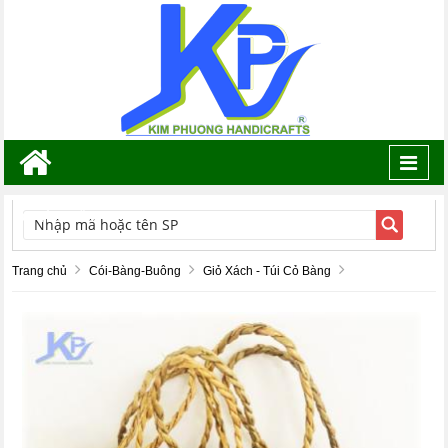
Toggl
navig
TÌM KIẾM
Trang chủ
Cói-Bàng-Buông
Giỏ Xách - Túi Cỏ Bàng