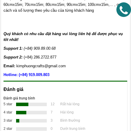
60cmx15m; 70cmx15m; 80cmx15m; 90cmx15m; 100cmx15m,... , quy
cách và số lượng theo yêu cầu của từng khách hàng
Quý khách có nhu cầu đặt hàng vui lòng liên hệ để được phục vụ
tốt nhất!
Support 1:
(+84) 909.89.00.68
Support 2:
(+84) 286.2722.877
Email:
kimphuongcrafts@gmail.com
Hotline: (+84) 919.009.803
Đánh giá
Đánh giá trung bình
5 star
12
Rất hài lòng
4 star
7
Hài lòng
3 star
3
Bình thường
2 star
0
Dưới trung bình