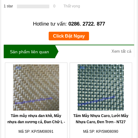
1 star
0
Thất vọng
Hotline tư vấn:
0286. 2722. 877
Click Đặt Ngay
Xem tất cả
Sản phẩm liên quan
Tấm mây nhựa đan khít, Mây
Tấm Mây Nhựa Caro, Lưới Mây
nhựa đan xương cá, Đan Chữ L -
Nhựa Caro, Đen Trơn - NT27
NT28
Mã SP: KP/SM08091
Mã SP: KP/SM08090