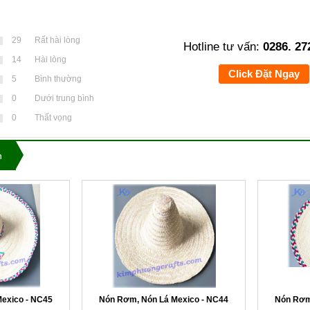
29
Rất hài lòng
Hotline tư vấn:
0286. 27
14
Hài lòng
Click Đặt Ngay
5
Bình thường
0
Dưới trung bình
0
Thất vọng
n
exico - NC45
Nón Rơm, Nón Lá Mexico - NC44
Nón Rơm