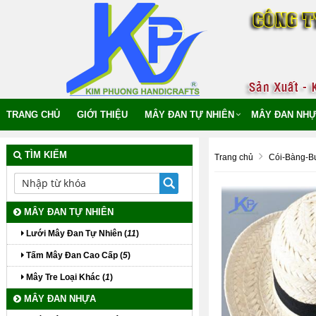
TRANG CHỦ
GIỚI THIỆU
MÂY ĐAN TỰ NHIÊN
MÂY ĐAN NHƯ
TÌM KIẾM
Trang chủ
Cói-Bàng-B
MÂY ĐAN TỰ NHIÊN
Lưới Mây Đan Tự Nhiên (
11
)
Tấm Mây Đan Cao Cấp (
5
)
Mây Tre Loại Khác (
1
)
MÂY ĐAN NHỰA