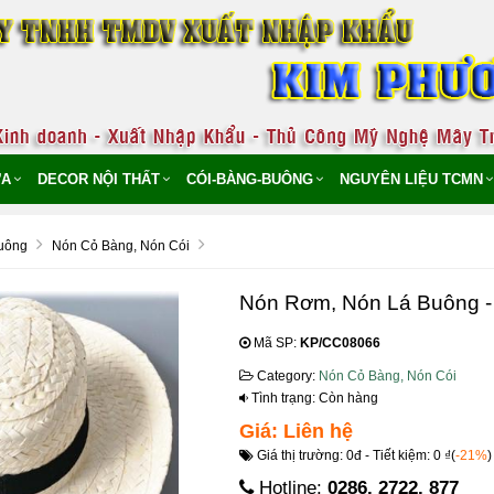
̣A
DECOR NỘI THẤT
CÓI-BÀNG-BUÔNG
NGUYÊN LIỆU TCMN
uông
Nón Cỏ Bàng, Nón Cói
Nón Rơm, Nón Lá Buông 
Mã SP:
KP/CC08066
Category:
Nón Cỏ Bàng, Nón Cói
Tình trạng: Còn hàng
Giá: Liên hệ
Giá thị trường: 0đ - Tiết kiệm: 0 ₫(
-21%
)
Hotline:
0286. 2722. 877