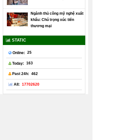
Ngành thủ công mỹ nghệ xuất
khẩu: Chú trọng xúc tiến
thương mại
STATIC
25
Online:
163
Today:
462
Past 24h:
17702620
All: