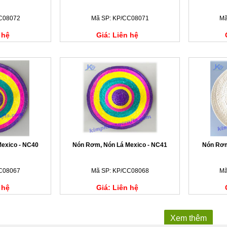
C08072
Mã SP: KP/CC08071
Mã
 hệ
Giá: Liên hệ
exico - NC40
Nón Rơm, Nón Lá Mexico - NC41
Nón Rơm
C08067
Mã SP: KP/CC08068
Mã
 hệ
Giá: Liên hệ
Xem thêm