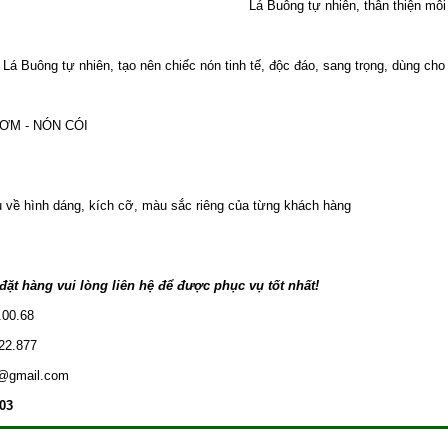
Lá Buông tự nhiên, thân thiện môi
Lá Buông tự nhiên, tạo nên chiếc nón tinh tế, độc đáo, sang trọng, dùng ch
RƠM - NÓN CÓI
u về hình dáng, kích cỡ, màu sắc riêng của từng khách hàng
ặt hàng vui lòng liên hệ để được phục vụ tốt nhất!
.00.68
22.877
s@gmail.com
803