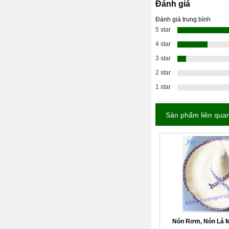
Đánh giá
Đánh giá trung bình
5 star
4 star
3 star
2 star
1 star
Sản phẩm liên qua
Nón Rơm, Nón Lá M