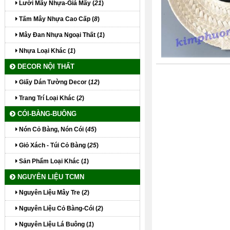
Lưới Mây Nhựa-Giả Mây (
21
)
Tấm Mây Nhựa Cao Cấp (
8
)
Mây Đan Nhựa Ngoại Thất (
1
)
Nhựa Loại Khác (
1
)
DECOR NỘI THẤT
Giấy Dán Tường Decor (
12
)
Trang Trí Loại Khác (
2
)
CÓI-BÀNG-BUÔNG
Nón Cỏ Bàng, Nón Cói (
45
)
Giỏ Xách - Túi Cỏ Bàng (
25
)
Sản Phẩm Loại Khác (
1
)
NGUYÊN LIỆU TCMN
Nguyên Liệu Mây Tre (
2
)
Nguyên Liệu Cỏ Bàng-Cói (
2
)
Nguyên Liệu Lá Buông (
1
)