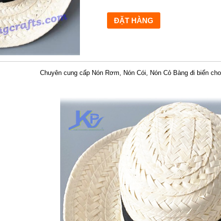
Chuyên cung cấp Nón Rơm, Nón Cói, Nón Cỏ Bàng đi biển cho 