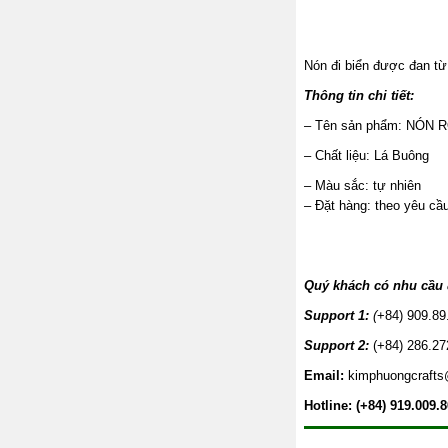
Nón đi biển được đan từ 
Thông tin chi tiết:
– Tên sản phẩm: NÓN 
– Chất liệu: Lá Buông
– Màu sắc: tự nhiên
– Đặt hàng: theo yêu cầ
Quý khách có nhu cầu đ
Support 1:
(
+84) 909.89
Support 2:
(+84) 286.27
Email:
kimphuongcraft
Hotline: (+84) 919.009.