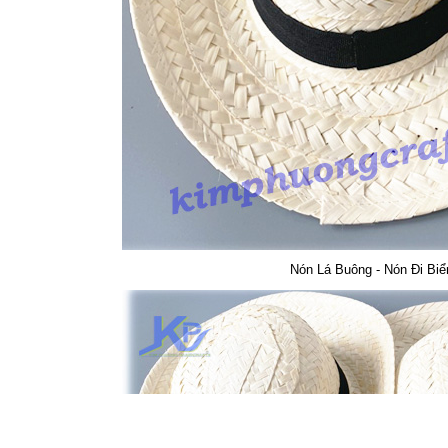
Nón Lá Buông - Nón Đi Biể