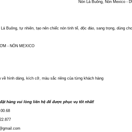
Nón Lá Buông, Nón Mexico - 
Lá Buông, tự nhiên, tạo nên chiếc nón tinh tế, độc đáo, sang trọng, dùng c
 RƠM - NÓN MEXICO
u về hình dáng, kích cỡ, màu sắc riêng của từng khách hàng
ặt hàng vui lòng liên hệ để được phục vụ tốt nhất!
.00.68
22.877
s@gmail.com