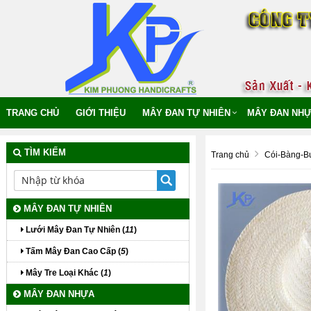
TRANG CHỦ
GIỚI THIỆU
MÂY ĐAN TỰ NHIÊN
MÂY ĐAN NHƯ
TÌM KIẾM
Trang chủ
Cói-Bàng-B
MÂY ĐAN TỰ NHIÊN
Lưới Mây Đan Tự Nhiên (
11
)
Tấm Mây Đan Cao Cấp (
5
)
Mây Tre Loại Khác (
1
)
MÂY ĐAN NHỰA