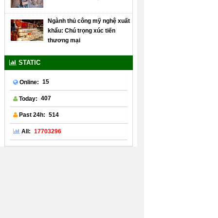
Ngành thủ công mỹ nghệ xuất
khẩu: Chú trọng xúc tiến
thương mại
STATIC
15
Online:
407
Today:
514
Past 24h:
17703296
All: