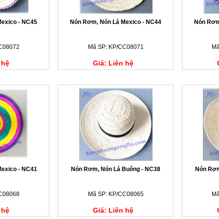
exico - NC45
Nón Rơm, Nón Lá Mexico - NC44
Nón Rơm
C08072
Mã SP: KP/CC08071
Mã
 hệ
Giá: Liên hệ
exico - NC41
Nón Rơm, Nón Lá Buông - NC38
Nón Rơm
C08068
Mã SP: KP/CC08065
Mã
 hệ
Giá: Liên hệ