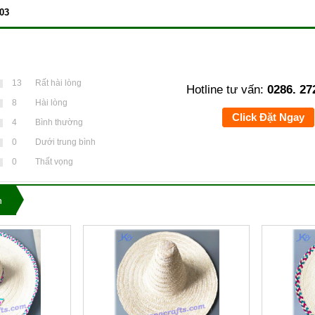
803
13
Rất hài lòng
Hotline tư vấn:
0286. 27
8
Hài lòng
Click Đặt Ngay
4
Bình thường
0
Dưới trung bình
0
Thất vọng
n