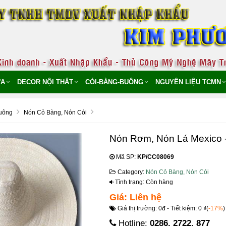
̣A
DECOR NỘI THẤT
CÓI-BÀNG-BUÔNG
NGUYÊN LIỆU TCMN
uông
Nón Cỏ Bàng, Nón Cói
Nón Rơm, Nón Lá Mexico 
Mã SP:
KP/CC08069
Category:
Nón Cỏ Bàng, Nón Cói
Tình trạng: Còn hàng
Giá: Liên hệ
Giá thị trường: 0đ - Tiết kiệm: 0 ₫(
-17%
)
Hotline:
0286. 2722. 877