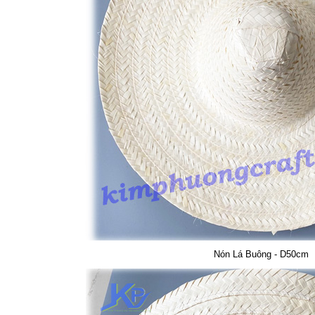
Nón Lá Buông - D50cm