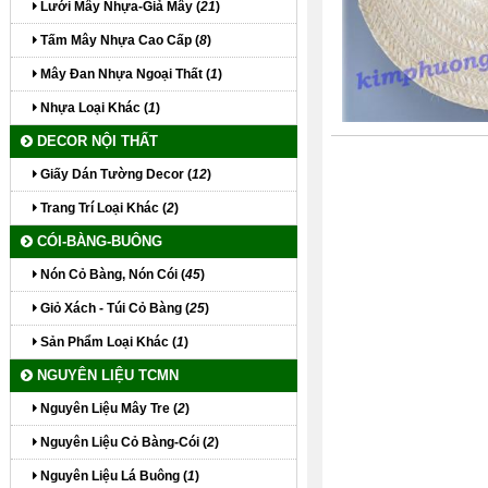
Lưới Mây Nhựa-Giả Mây (
21
)
Tấm Mây Nhựa Cao Cấp (
8
)
Mây Đan Nhựa Ngoại Thất (
1
)
Nhựa Loại Khác (
1
)
DECOR NỘI THẤT
Giấy Dán Tường Decor (
12
)
Trang Trí Loại Khác (
2
)
CÓI-BÀNG-BUÔNG
Nón Cỏ Bàng, Nón Cói (
45
)
Giỏ Xách - Túi Cỏ Bàng (
25
)
Sản Phẩm Loại Khác (
1
)
NGUYÊN LIỆU TCMN
Nguyên Liệu Mây Tre (
2
)
Nguyên Liệu Cỏ Bàng-Cói (
2
)
Nguyên Liệu Lá Buông (
1
)