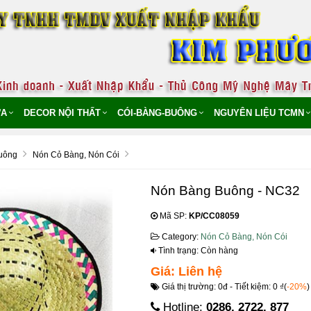
̣A
DECOR NỘI THẤT
CÓI-BÀNG-BUÔNG
NGUYÊN LIỆU TCMN
uông
Nón Cỏ Bàng, Nón Cói
Nón Bàng Buông - NC32
Mã SP:
KP/CC08059
Category:
Nón Cỏ Bàng, Nón Cói
Tình trạng: Còn hàng
Giá: Liên hệ
Giá thị trường: 0đ - Tiết kiệm: 0 ₫(
-20%
)
Hotline:
0286. 2722. 877