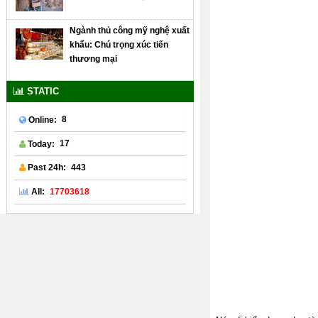
Ngành thủ công mỹ nghệ xuất
khẩu: Chú trọng xúc tiến
thương mại
STATIC
8
Online:
17
Today:
443
Past 24h:
17703618
All: