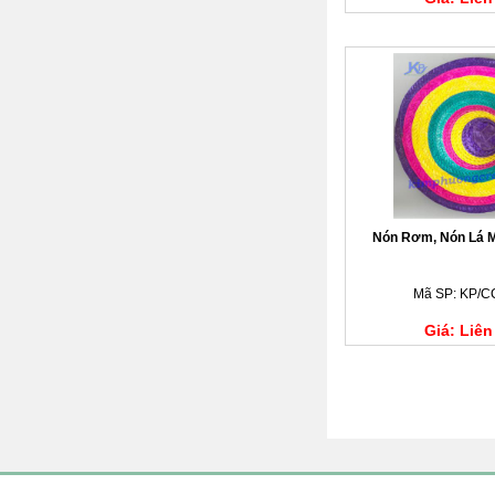
Nón Rơm, Nón Lá M
Mã SP: KP/C
Giá: Liên