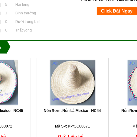
5
Hài lòng
Click Đặt Ngay
1
Bình thường
0
Dưới trung bình
0
Thất vọng
n
exico - NC45
Nón Rơm, Nón Lá Mexico - NC44
Nón Rơm
C08072
Mã SP: KP/CC08071
Mã
 hệ
Giá: Liên hệ