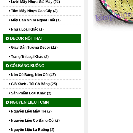
Lưới Mây Nhựa-Giả Mây (
21
)
Tấm Mây Nhựa Cao Cấp (
8
)
Mây Đan Nhựa Ngoại Thất (
1
)
Nhựa Loại Khác (
1
)
DECOR NỘI THẤT
Giấy Dán Tường Decor (
12
)
Trang Trí Loại Khác (
2
)
CÓI-BÀNG-BUÔNG
Nón Cỏ Bàng, Nón Cói (
45
)
Giỏ Xách - Túi Cỏ Bàng (
25
)
Sản Phẩm Loại Khác (
1
)
NGUYÊN LIỆU TCMN
Nguyên Liệu Mây Tre (
2
)
Nguyên Liệu Cỏ Bàng-Cói (
2
)
Nguyên Liệu Lá Buông (
1
)