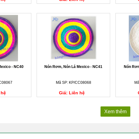
exico - NC40
Nón Rơm, Nón Lá Mexico - NC41
Nón Rơm
C08067
Mã SP: KP/CC08068
Mã
 hệ
Giá: Liên hệ
Xem thêm