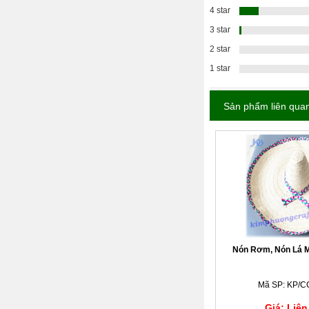
4 star
3 star
2 star
1 star
Sản phẩm liên qua
Nón Rơm, Nón Lá M
Mã SP: KP/C
Giá: Liên