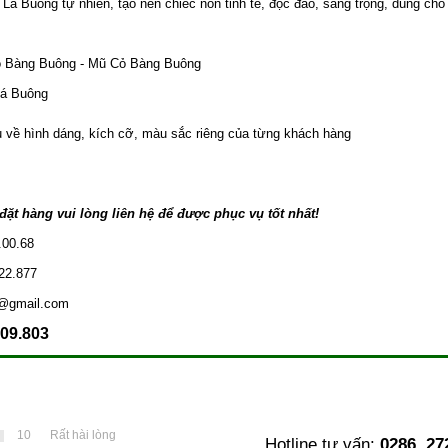
Lá Buông tự nhiên, tạo nên chiếc nón tinh tế, độc đáo, sang trọng, dùng ch
ỏ Bàng Buông - Mũ Cỏ Bàng Buông
Lá Buông
u về hình dáng, kích cỡ, màu sắc riêng của từng khách hàng
ặt hàng vui lòng liên hệ để được phục vụ tốt nhất!
.00.68
22.877
s@gmail.com
009.803
10
Rất hài lòng
Hotline tư vấn:
0286. 27