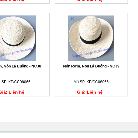
, Nón Lá Buông - NC38
Nón Rơm, Nón Lá Buông - NC39
 SP: KP/CC08065
Mã SP: KP/CC08066
Giá: Liên hệ
Giá: Liên hệ