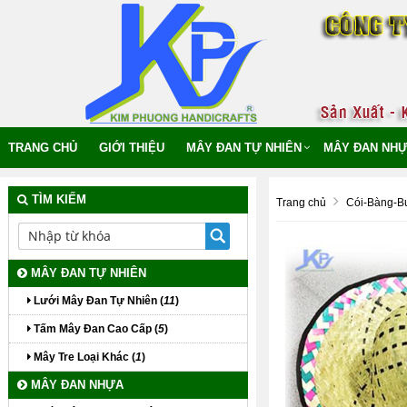
TRANG CHỦ
GIỚI THIỆU
MÂY ĐAN TỰ NHIÊN
MÂY ĐAN NHƯ
TÌM KIẾM
Trang chủ
Cói-Bàng-B
MÂY ĐAN TỰ NHIÊN
Lưới Mây Đan Tự Nhiên (
11
)
Tấm Mây Đan Cao Cấp (
5
)
Mây Tre Loại Khác (
1
)
MÂY ĐAN NHỰA