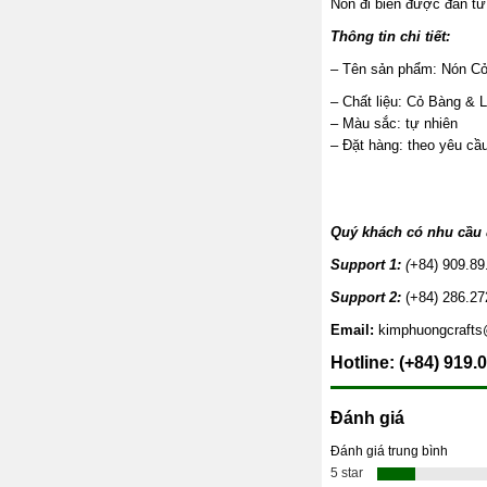
Nón đi biển được đan từ 
Thông tin chi tiết:
– Tên sản phẩm: Nón C
– Chất liệu: Cỏ Bàng & 
– Màu sắc: tự nhiên
– Đặt hàng: theo yêu cầ
Quý khách có nhu cầu đ
Support 1:
(
+84) 909.89
Support 2:
(+84) 286.27
Email:
kimphuongcraft
Hotline: (+84) 919.
Đánh giá
Đánh giá trung bình
5 star