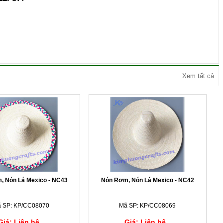
Xem tất cả
, Nón Lá Mexico - NC43
Nón Rơm, Nón Lá Mexico - NC42
 SP: KP/CC08070
Mã SP: KP/CC08069
Giá: Liên hệ
Giá: Liên hệ