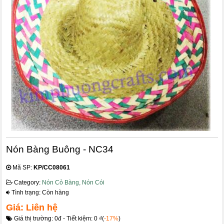
Nón Bàng Buông - NC34
Mã SP:
KP/CC08061
Category:
Nón Cỏ Bàng, Nón Cói
Tình trạng: Còn hàng
Giá: Liên hệ
Giá thị trường: 0đ - Tiết kiệm: 0 ₫(
-17%
)