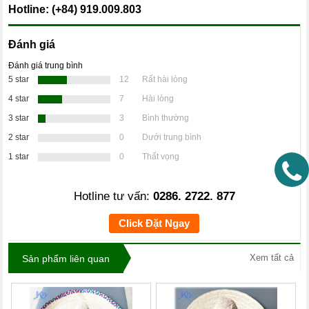
Hotline: (+84) 919.009.803
Đánh giá
Đánh giá trung bình
5 star
12
Rất hài lòng
4 star
7
Hài lòng
3 star
3
Bình thường
2 star
0
Dưới trung bình
1 star
0
Thất vọng
Hotline tư vấn:
0286. 2722. 877
Click Đặt Ngay
Xem tất cả
Sản phẩm liên quan