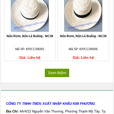
Nón Rơm, Nón Lá Buông - NC38
Nón Rơm, Nón Lá Buông - NC39
Mã SP: KP/CC08065
Mã SP: KP/CC08066
Giá: Liên hệ
Giá: Liên hệ
Xem thêm
CÔNG TY TNHH TMDV XUẤT NHẬP KHẨU KIM PHƯƠNG
Địa Chỉ:
4A/4/22 Nguyễn Văn Thương, Phường Thạnh Mỹ Tây, Tp.