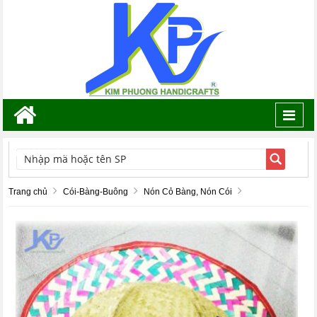
Toggl
navig
TÌM KIẾM
Trang chủ
Cói-Bàng-Buông
Nón Cỏ Bàng, Nón Cói