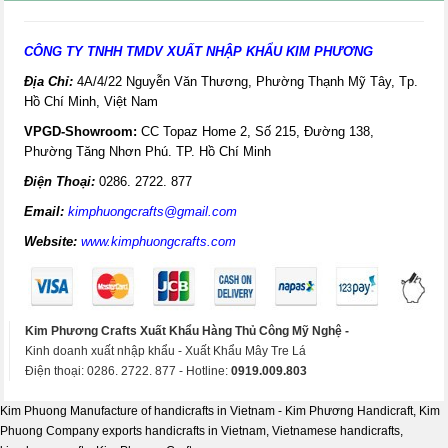
CÔNG TY TNHH TMDV XUẤT NHẬP KHẨU KIM PHƯƠNG
Địa Chỉ:
4A/4/22 Nguyễn Văn Thương, Phường Thạnh Mỹ Tây, Tp.
Hồ Chí Minh, Việt Nam
VPGD-Showroom:
CC Topaz Home 2, Số 215, Đường 138,
Phường Tăng Nhơn Phú. TP. Hồ Chí Minh
Điện Thoại:
0286. 2722. 877
Email:
kimphuongcrafts@gmail.com
Website:
www.kimphuongcrafts.com
Kim Phương Crafts Xuất Khẩu Hàng Thủ Công Mỹ Nghệ -
Kinh doanh xuất nhập khẩu - Xuất Khẩu Mây Tre Lá
Điện thoại: 0286. 2722. 877 - Hotline:
0919.009.803
Kim Phuong Manufacture of handicrafts in Vietnam - Kim Phương Handicraft, Kim
Phuong Company exports handicrafts in Vietnam, Vietnamese handicrafts,