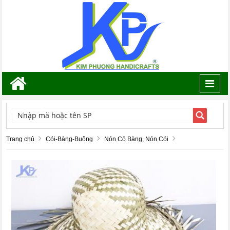
Toggl
navig
TÌM KIẾM
Trang chủ
Cói-Bàng-Buông
Nón Cỏ Bàng, Nón Cói