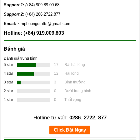
Support 1:
(
+84) 909.89.00.68
Support 2:
(+84) 286.2722.877
Email:
kimphuongcrafts@gmail.com
Hotline: (+84) 919.009.803
Đánh giá
Đánh giá trung bình
5 star
17
Rất hài lòng
4 star
12
Hài lòng
3 star
3
Bình thường
2 star
0
Dưới trung bình
1 star
0
Thất vọng
Hotline tư vấn:
0286. 2722. 877
Click Đặt Ngay