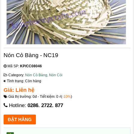
Nón Cỏ Bàng - NC19
Mã SP:
KP/CC08046
Category:
Nón Cỏ Bàng, Nón Cói
Tình trạng: Còn hàng
Giá: Liên hệ
Giá thị trường: 0đ - Tiết kiệm: 0 ₫(
-10%
)
Hotline:
0286. 2722. 877