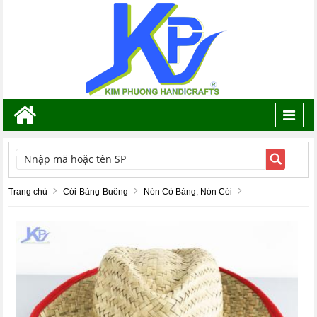
Toggl
navig
TÌM KIẾM
Trang chủ
Cói-Bàng-Buông
Nón Cỏ Bàng, Nón Cói