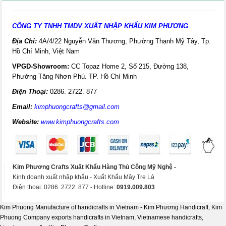
CÔNG TY TNHH TMDV XUẤT NHẬP KHẨU KIM PHƯƠNG
Địa Chỉ:
4A/4/22 Nguyễn Văn Thương, Phường Thạnh Mỹ Tây, Tp.
Hồ Chí Minh, Việt Nam
VPGD-Showroom:
CC Topaz Home 2, Số 215, Đường 138,
Phường Tăng Nhơn Phú. TP. Hồ Chí Minh
Điện Thoại:
0286. 2722. 877
Email:
kimphuongcrafts@gmail.com
Website:
www.kimphuongcrafts.com
Kim Phương Crafts Xuất Khẩu Hàng Thủ Công Mỹ Nghệ -
Kinh doanh xuất nhập khẩu - Xuất Khẩu Mây Tre Lá
Điện thoại: 0286. 2722. 877 - Hotline:
0919.009.803
Kim Phuong Manufacture of handicrafts in Vietnam - Kim Phương Handicraft, Kim
Phuong Company exports handicrafts in Vietnam, Vietnamese handicrafts,