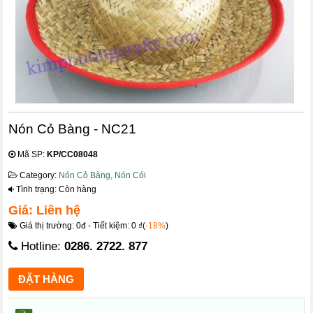
Nón Cỏ Bàng - NC21
Mã SP:
KP/CC08048
Category:
Nón Cỏ Bàng, Nón Cói
Tình trạng: Còn hàng
Giá: Liên hệ
Giá thị trường: 0đ - Tiết kiệm: 0 ₫(
-18%
)
Hotline:
0286. 2722. 877