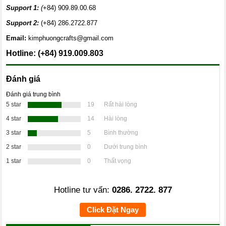
Support 1:
(
+84) 909.89.00.68
Support 2:
(+84) 286.2722.877
Email:
kimphuongcrafts@gmail.com
H
otline: (+84) 919.009.803
Đánh giá
Đánh giá trung bình
5 star
19
Rất hài lòng
4 star
14
Hài lòng
3 star
5
Bình thường
2 star
0
Dưới trung bình
1 star
0
Thất vọng
Hotline tư vấn:
0286. 2722. 877
Click Đặt Ngay